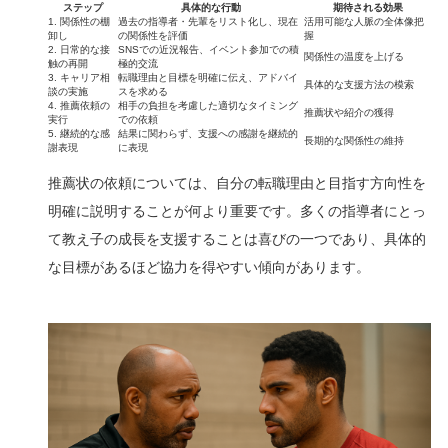
ステップ
具体的な行動
期待される効果
1. 関係性の棚
過去の指導者・先輩をリスト化し、現在
活用可能な人脈の全体像把
卸し
の関係性を評価
握
2. 日常的な接
SNSでの近況報告、イベント参加での積
関係性の温度を上げる
触の再開
極的交流
3. キャリア相
転職理由と目標を明確に伝え、アドバイ
具体的な支援方法の模索
談の実施
スを求める
4. 推薦依頼の
相手の負担を考慮した適切なタイミング
推薦状や紹介の獲得
実行
での依頼
5. 継続的な感
結果に関わらず、支援への感謝を継続的
長期的な関係性の維持
謝表現
に表現
推薦状の依頼については、自分の転職理由と目指す方向性を
明確に説明することが何より重要です。多くの指導者にとっ
て教え子の成長を支援することは喜びの一つであり、具体的
な目標があるほど協力を得やすい傾向があります。