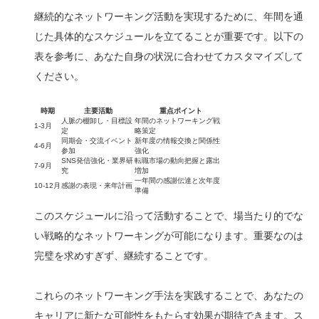
継続的なネットワーキング活動を実現するために、年間を通
じた具体的なスケジュールを立てることが重要です。以下の
表を参考に、あなた自身の状況に合わせてカスタマイズして
ください。
時期
主要活動
重点ポイント
人脈の棚卸し・目標設
年間のネットワーキング戦
1-3月
定
略策定
同期会・交流イベント
新年度の情報交換と関係性
4-6月
参加
強化
SNS発信強化・業界研
転職市場の動向把握と露出
7-9月
究
増加
一年間の感謝伝達と次年度
10-12月
感謝の表現・来年計画
準備
このスケジュールに沿って活動することで、場当たり的でな
い戦略的なネットワーキングが可能になります。重要なのは
完璧を求めすぎず、継続することです。
これらのネットワーキング手法を実践することで、あなたの
キャリアに新たな可能性をもたらす効果が期待できます。ス