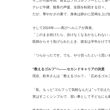
そこから数年間、彼女はプロゴルファーとして第
テレビ中継、観客の声援、全国を転戦する日々。
だが、華やかさの裏で、身体は静かに悲鳴を上げ
そして2024年――再びヘルニアが再発。
「このまま続けたら、歩けなくなるかもしれない
医師からそう告げられたとき、彼女は半年かけて
「つらかったです。でも、やり切ったという思い
“教えるゴルフ”へ――セカンドキャリアの決意
現在、鈴木さんは「教えるゴルフ」「広めるゴル
「私、もっと“ゴルフって気軽なんだよ”って伝えた
実はすごくシンプルで、習い事として子どもにも