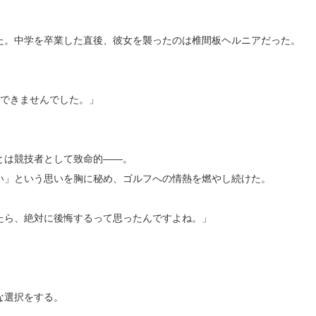
た。中学を卒業した直後、彼女を襲ったのは椎間板ヘルニアだった。
ができませんでした。」
。
とは競技者として致命的――。
い」という思いを胸に秘め、ゴルフへの情熱を燃やし続けた。
たら、絶対に後悔するって思ったんですよね。」
な選択をする。