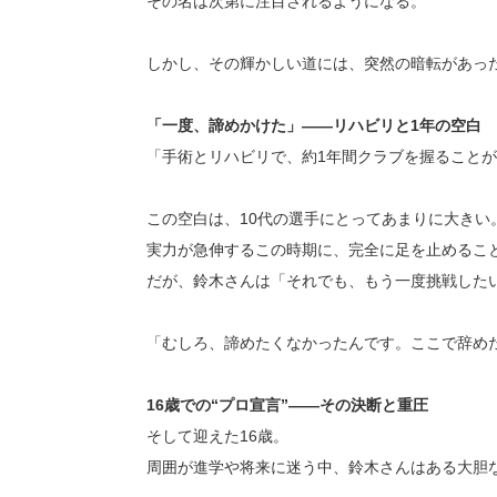
その名は次第に注目されるようになる。
しかし、その輝かしい道には、突然の暗転があっ
「一度、諦めかけた」――リハビリと1年の空白
「手術とリハビリで、約1年間クラブを握ること
この空白は、10代の選手にとってあまりに大きい
実力が急伸するこの時期に、完全に足を止めるこ
だが、鈴木さんは「それでも、もう一度挑戦した
「むしろ、諦めたくなかったんです。ここで辞め
16歳での“プロ宣言”――その決断と重圧
そして迎えた16歳。
周囲が進学や将来に迷う中、鈴木さんはある大胆