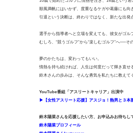
10歳で始めたゴルフに情熱を注ぎ、16歳という
順風満帆にはいかず、度重なるケガや葛藤にも向
引退という決断は、終わりではなく、新たな出発
選手から指導者へと立場を変えても、彼女がゴル
むしろ、“競うゴルフ”から“楽しむゴルフ”へ──
夢のかたちは、変わってもいい。
情熱を持ち続ければ、人生は何度だって輝き直せ
鈴木さんの歩みは、そんな勇気を私たちに教えて
YouTube番組「アスリートキャリア」出演中
▶【女性アスリート応援】アスジョ！熱男と３本勝
鈴木陽菜さんを応援したい方、お申込みお待ちし
鈴木陽菜プロフィール