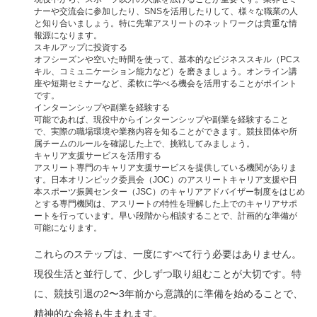
ナーや交流会に参加したり、SNSを活用したりして、様々な職業の人
と知り合いましょう。特に先輩アスリートのネットワークは貴重な情
報源になります。
スキルアップに投資する
オフシーズンや空いた時間を使って、基本的なビジネススキル（PCス
キル、コミュニケーション能力など）を磨きましょう。オンライン講
座や短期セミナーなど、柔軟に学べる機会を活用することがポイント
です。
インターンシップや副業を経験する
可能であれば、現役中からインターンシップや副業を経験すること
で、実際の職場環境や業務内容を知ることができます。競技団体や所
属チームのルールを確認した上で、挑戦してみましょう。
キャリア支援サービスを活用する
アスリート専門のキャリア支援サービスを提供している機関がありま
す。日本オリンピック委員会（JOC）のアスリートキャリア支援や日
本スポーツ振興センター（JSC）のキャリアアドバイザー制度をはじめ
とする専門機関は、アスリートの特性を理解した上でのキャリアサポ
ートを行っています。早い段階から相談することで、計画的な準備が
可能になります。
これらのステップは、一度にすべて行う必要はありません。
現役生活と並行して、少しずつ取り組むことが大切です。特
に、競技引退の2〜3年前から意識的に準備を始めることで、
精神的な余裕も生まれます。