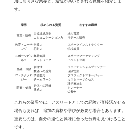
用に前向きな業界と、適性が高いとされる職種を紹介しま
す。
業界
求められる資質
おすすめ職種
目標達成意欲
法人営業
営業・販売
コミュニケーション力
リテール販売
教育・コーチ
指導力
スポーツインストラクター
ング
忍耐力
学校教員
スポーツビジ
業界知識
スポーツマーケティング
ネス
ネットワーク
イベント企画
規律性
ファイナンシャルプランナー
金融・保険
数値への感覚
保険営業
IT・テクノロ
学習能力
プロジェクトマネージャー
ジー
チームワーク
カスタマーサクセス
理学療法士
身体への理解
医療・健康
トレーナー
共感力
栄養士
これらの業界では、アスリートとしての経験が直接活かせる
場合もあれば、追加の資格や学びが必要な場合もあります。
重要なのは、自分の適性と興味に合った分野を見つけること
です。