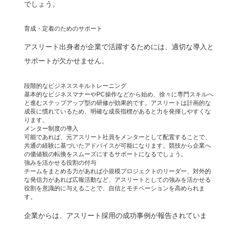
でしょう。
育成・定着のためのサポート
アスリート出身者が企業で活躍するためには、適切な導入と
サポートが欠かせません。
段階的なビジネススキルトレーニング
基本的なビジネスマナーやPC操作などから始め、徐々に専門スキルへ
と進むステップアップ型の研修が効果的です。アスリートは計画的な
成長に慣れているため、明確な成長指標があると力を発揮しやすくな
ります。
メンター制度の導入
可能であれば、元アスリート社員をメンターとして配置することで、
共通の経験に基づいたアドバイスが可能になります。競技から企業へ
の価値観の転換をスムーズにするサポートになるでしょう。
強みを活かせる役割の付与
チームをまとめる力があれば小規模プロジェクトのリーダー、対外的
な発信力があれば広報活動など、アスリートとしての強みを活かせる
役割を意識的に与えることで、自信とモチベーションを高められま
す。
企業からは、アスリート採用の成功事例が報告されていま