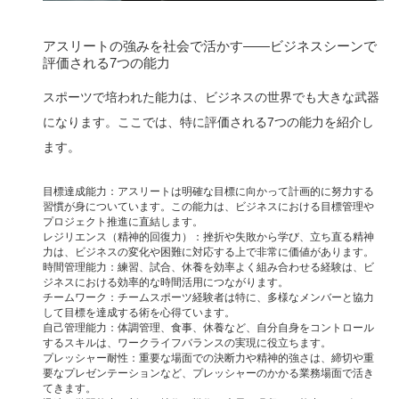
アスリートの強みを社会で活かす——ビジネスシーンで
評価される7つの能力
スポーツで培われた能力は、ビジネスの世界でも大きな武器
になります。ここでは、特に評価される7つの能力を紹介し
ます。
目標達成能力：アスリートは明確な目標に向かって計画的に努力する
習慣が身についています。この能力は、ビジネスにおける目標管理や
プロジェクト推進に直結します。
レジリエンス（精神的回復力）：挫折や失敗から学び、立ち直る精神
力は、ビジネスの変化や困難に対応する上で非常に価値があります。
時間管理能力：練習、試合、休養を効率よく組み合わせる経験は、ビ
ジネスにおける効率的な時間活用につながります。
チームワーク：チームスポーツ経験者は特に、多様なメンバーと協力
して目標を達成する術を心得ています。
自己管理能力：体調管理、食事、休養など、自分自身をコントロール
するスキルは、ワークライフバランスの実現に役立ちます。
プレッシャー耐性：重要な場面での決断力や精神的強さは、締切や重
要なプレゼンテーションなど、プレッシャーのかかる業務場面で活き
てきます。