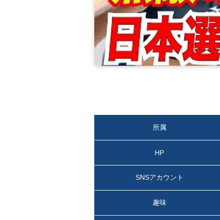
所属
HP
SNSアカウント
趣味