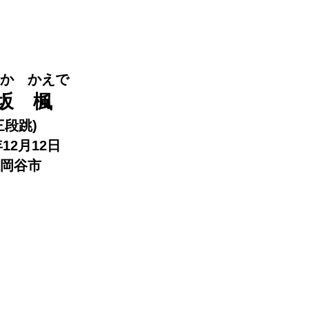
か かえで
坂 楓
三段跳)
年12月12日
岡谷市