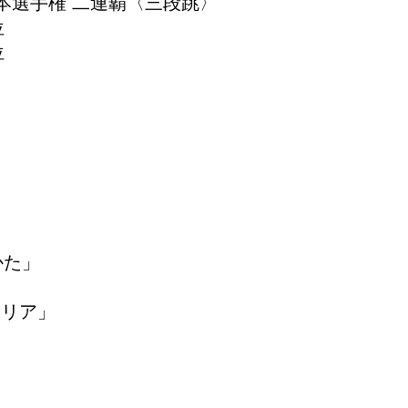
：日本選手権 二連覇〈三段跳〉
位
位
かた」
ャリア」