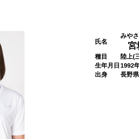
みやさ
氏名
宮
種目
陸上(
生年月日
1992
出身
長野県