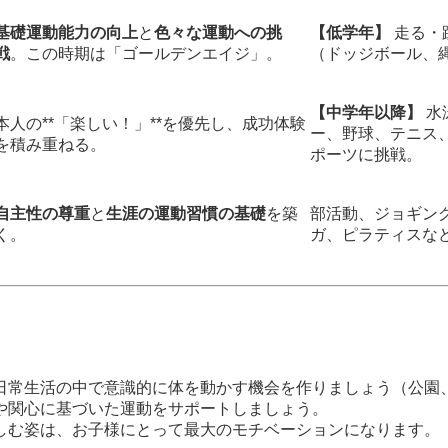
基礎運動能力の向上
と
色々な運動への挑
【低学年】
走る・
戦
。この時期は「ゴールデンエイジ」。
（ドッジボール、
【中学年以降】
水
本人の**「楽しい！」**を優先し、成功体験
ー、野球、テニス
を積み重ねる。
ポーツに挑戦。
自主性の尊重
と
生涯の運動習慣の基礎
を築
部活動、ジョギン
く。
ガ、ピラティスな
日常生活の中で意識的に体を動かす機会を作りましょう（公園
や関心に基づいた運動をサポートしましょう。
しむ姿は、お子様にとって最大のモチベーションになります。